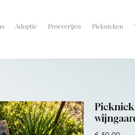
ns
Adoptie
Proeverijen
Picknicken
Picknick
wijngaard
Prijs