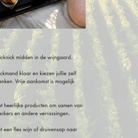
Gevulde mand m
⚠️
Let op:
vergeet 
Vrije keuze van
kiezen voor
Afhal
Niet inbegrepen
⚠️
Let op:
Wijn en 
Wijn en druiven
voegen aan wink
Belangrijk
Vrije aankomst
Reserveren pe
cknick midden in de wijngaard.
Beperkt aantal
Na reservering 
informatie per 
ickmand klaar en kiezen jullie zelf
anken. Vrije aankomst is mogelijk
t heerlijke producten om samen van
rackers en andere verrassingen.
 een fles wijn of druivensap naar