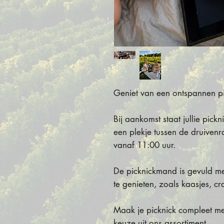
Geniet van een ontspannen pi
Bij aankomst staat jullie pickn
een plekje tussen de druivenr
vanaf 11:00 uur.
De picknickmand is gevuld me
te genieten, zoals kaasjes, c
Maak je picknick compleet met
keuze uit ons assortiment.