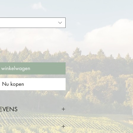
n winkelwagen
Nu kopen
EVENS
oor 2 personen