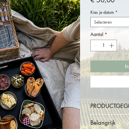
€ 50,00
Kies je datum
*
Selecteren
Aantal
*
I
PRODUCTGEG
Inbegrepen
Belangrijk
Picknickmand v