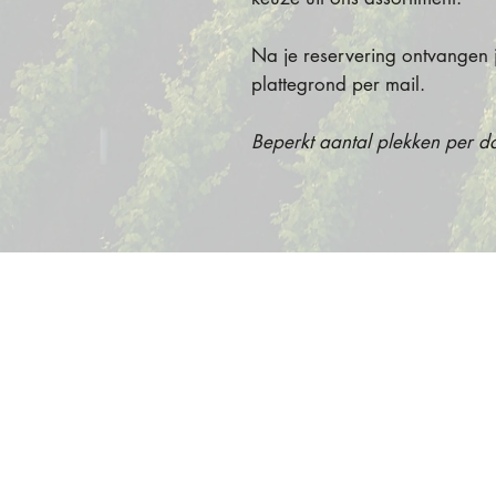
Na je reservering ontvangen ju
plattegrond per mail.
Beperkt aantal plekken per d